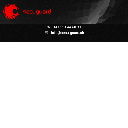
📞
+41 22 344 50 80
✉️
info@secu-guard.ch
Surveillance statique /
Gardiennage
(Entreprise & Privée)
Protection rapprochée
Gestion de la circulation