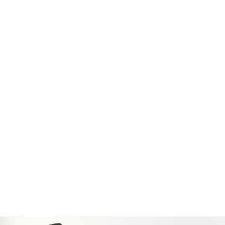
Protection rapprochée
Gestion de la circulation
Trafic, chantiers, voies publiques
Gestion d’alarmes
Réception et traitement prioritaire des alarmes