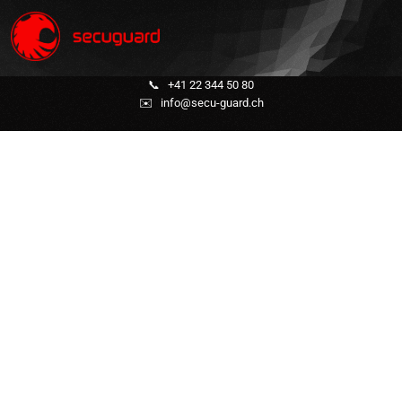
📞
+41 22 344 50 80
✉️
info@secu-guard.ch
Surveillance statique /
Gardiennage
(Entreprise & Privée)
Protection rapprochée
Gestion de la circulation