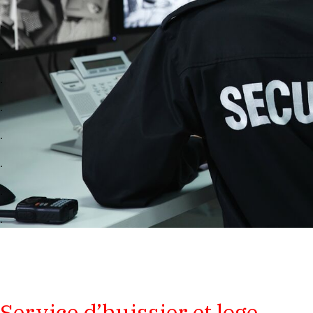
.
.
.
.
.
.
.
.
Service d’huissier et loge