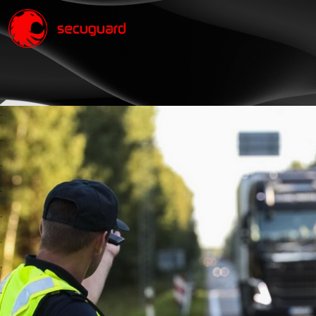
.
.
.
.
.
.
.
.
.